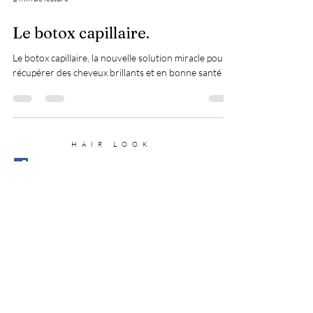
Le botox capillaire.
Le botox capillaire, la nouvelle solution miracle pour
récupérer des cheveux brillants et en bonne santé !
HAIR LOOK
FACEBOOK
CONTACT
INSTAGRAM
MENTIONS LÉGALES
POLITIQUE DE CONFIDENTIALITÉ
115 Rue Gustave Eiffel
ZAC SALVAZA
PLAN DU SITE