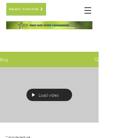
Devenir Franchisé
LE BLOG
des coiffeurs
Blog
Load video
2 min de lecture