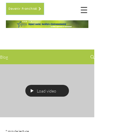
Devenir Franchisé
LE BLOG
des coiffeurs
Blog
Load video
2 min de lecture