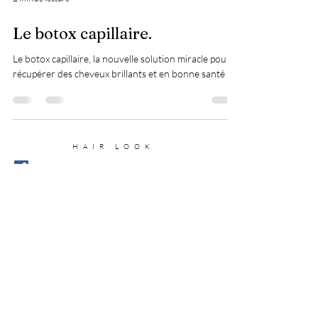
Le botox capillaire.
Le botox capillaire, la nouvelle solution miracle pour
récupérer des cheveux brillants et en bonne santé !
HAIR LOOK
FACEBOOK
CONTACT
INSTAGRAM
MENTIONS LÉGALES
POLITIQUE DE CONFIDENTIALITÉ
115 Rue Gustave Eiffel
ZAC SALVAZA
PLAN DU SITE