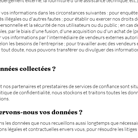
ébergement externe, la fourniture d'une assistance technique, etc.
os informations dans les circonstances suivantes : pour enquêter
 illégales ou d'autres fautes ; pour établir ou exercer nos droits 
personnelle et la sécurité de nos utilisateurs ou du public ; en ca
ales, par le biais d'une fusion, d'une acquisition ou d'un achat de (p
er vos informations par l'intermédiaire de vendeurs externes autori
elon les besoins de l'entreprise ; pour travailler avec des vendeurs
er tout doute, nous pouvons transférer ou divulguer des informatio
nnées collectées ?
t nos partenaires et prestataires de services de confiance sont sit
litique de confidentialité, nous stockons et traitons toutes les d
ions.
ervons-nous vos données ?
s les données que nous recueillons aussi longtemps que nécessair
s légales et contractuelles envers vous, pour résoudre les litiges 