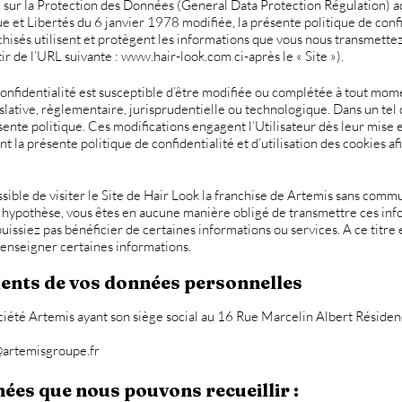
r la Protection des Données (General Data Protection Régulation) a
que et Libertés du 6 janvier 1978 modifiée, la présente politique de confi
chisés utilisent et protègent les informations que vous nous transmettez
tir de l’URL suivante :
www.hair-look.com
ci-après le « Site »).
 confidentialité est susceptible d’être modifiée ou complétée à tout m
lative, règlementaire, jurisprudentielle ou technologique. Dans un tel ca
sente politique. Ces modifications engagent l’Utilisateur dès leur mise 
t la présente politique de confidentialité et d’utilisation des cookies 
ssible de visiter le Site de Hair Look la franchise de Artemis sans co
 hypothèse, vous êtes en aucune manière obligé de transmettre ces in
 puissiez pas bénéficier de certaines informations ou services. A ce titr
renseigner certaines informations.
ents de vos données personnelles
ciété Artemis ayant son siège social au 16 Rue Marcelin Albert Résiden
@artemisgroupe.fr
ées que nous pouvons recueillir :