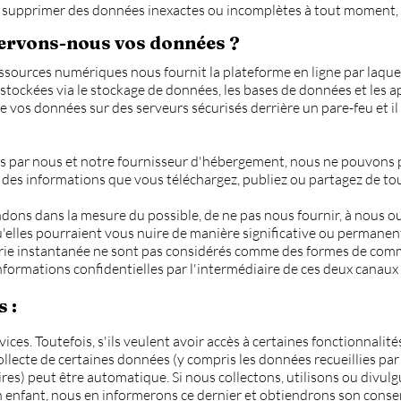
 supprimer des données inexactes ou incomplètes à tout moment, à
ervons-nous vos données ?
ssources numériques nous fournit la plateforme en ligne par laque
stockées via le stockage de données, les bases de données et les a
e vos données sur des serveurs sécurisés derrière un pare-feu et i
ris par nous et notre fournisseur d'hébergement, nous ne pouvons 
s des informations que vous téléchargez, publiez ou partagez de t
ons dans la mesure du possible, de ne pas nous fournir, à nous ou
'elles pourraient vous nuire de manière significative ou permanente
erie instantanée ne sont pas considérés comme des formes de com
formations confidentielles par l'intermédiaire de ces deux canau
 :
ices. Toutefois, s'ils veulent avoir accès à certaines fonctionnalit
ollecte de certaines données (y compris les données recueillies par l
ires) peut être automatique. Si nous collectons, utilisons ou divu
un enfant, nous en informerons ce dernier et obtiendrons son cons