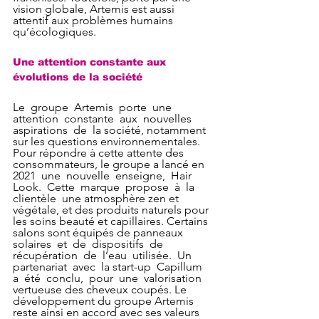
vision globale, Artemis est aussi 
attentif aux problèmes humains 
qu’écologiques.
Une attention constante aux 
évolutions de la société
Le  groupe  Artemis  porte  une  
attention  constante  aux  nouvelles  
aspirations  de  la société, notamment 
sur les questions environnementales. 
Pour répondre à cette attente des 
consommateurs, le groupe a lancé en 
2021  une  nouvelle  enseigne,  Hair  
Look.  Cette  marque  propose  à  la  
clientèle  une atmosphère zen et 
végétale, et des produits naturels pour 
les soins beauté et capillaires. Certains 
salons sont équipés de panneaux 
solaires  et  de  dispositifs  de  
récupération  de  l’eau  utilisée.  Un  
partenariat  avec  la start-up  Capillum  
a  été  conclu,  pour  une  valorisation 
vertueuse des cheveux coupés. Le 
développement du groupe Artemis 
reste ainsi en accord avec ses valeurs 