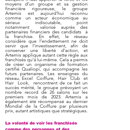
moyens d’un groupe et sa gestion 
financière rigoureuse, le groupe 
Artemis est aujourd’hui reconnu 
comme  un  acteur  économique  au  
sérieux  indiscutable,  point  
notamment  valorisé auprès des 
partenaires financiers des candidats  à  
la  franchise.  En  effet,  le  réseau 
considère que l’endettement ne doit 
servir que l’investissement, afin de 
conserver une liberté d’action, et 
Artemis applique autant cette règle aux 
franchisés qu’à lui-même. Cela a permis 
de créer un organisme de formation 
certifié Qualiopi, qui accompagne les 
futurs partenaires. Les enseignes du 
réseau, Excel  Coiffure,  Hair  Club  et  
Hair  Look,  rencontrent de ce fait un 
succès mérité, le groupe prévoyant un 
nombre record de 26 salons sur les 
premiers mois de 2023. Artemis a 
également été récompensé au dernier 
Mondial de la Coiffure par plusieurs 
prix, autant artistiques que stratégiques.
La volonté de voir les franchisés 
comme des personnes et des 