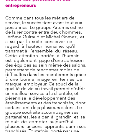
entrepreneurs
Comme dans tous les métiers de 
service, le succès tient avant tout aux 
personnes. Le groupe Artemis est né 
de la rencontre entre deux hommes, 
Jérôme Guiraud et Michel Gomez,  et  
a  su  par  la  suite  conserver  ce  
regard  à  hauteur  humaine,  qu’il  
transmet à  l’ensemble  du  réseau.  
Cette  attention  portée  à  l’humain  
est  également  gage d’une adhésion 
des équipes au sein même des salons, 
permettant de rencontrer moins de 
difficultés dans les recrutements grâce 
à  une  bonne  image  en  termes  de  
marque  employeur. Ce souci de la 
qualité de vie au travail permet d’offrir 
un meilleur service à la clientèle, et 
pérennise le développement des 
établissements et des franchisés, dont 
certains ont déjà plusieurs salons. Le 
groupe souhaite accompagner ses 
partenaires, les aider  à  grandir,  et  se  
réjouit  de  compter  aujourd’hui  
plusieurs  anciens  apprentis parmi ses 
franchisés. Toutefois, porté par une 