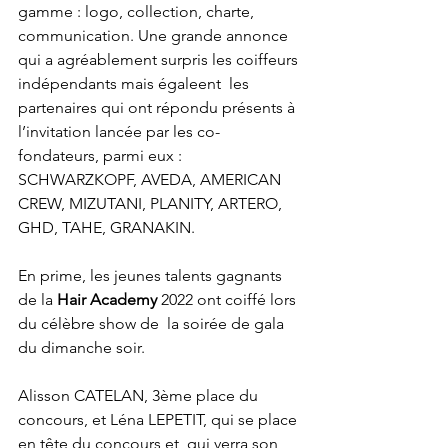
gamme : logo, collection, charte, 
communication. Une grande annonce 
qui a agréablement surpris les coiffeurs 
indépendants mais égaleent  les 
partenaires qui ont répondu présents à 
l’invitation lancée par les co-
fondateurs, parmi eux :  
SCHWARZKOPF, AVEDA, AMERICAN 
CREW, MIZUTANI, PLANITY, ARTERO, 
GHD, TAHE, GRANAKIN. 
En prime, les jeunes talents gagnants 
de la 
Hair Academy
 2022 ont coiffé lors 
du célèbre show de  la soirée de gala 
du dimanche soir.  
Alisson CATELAN, 3ème place du 
concours, et Léna LEPETIT, qui se place 
en tête du concours et  qui verra son 